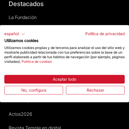
Destacados
La Fundación
Preguntas frecuentes
español
Política de privacidad
Utilizamos cookies
Atención al Visitante
Utilizamos cookies propias y de terceros para analizar el uso del sitio web y
mostrarle publicidad relacionada con tus preferencias sobre la base de un
perfil elaborado a partir de tus hábitos de navegación (por ejemplo, páginas
Normativa y condiciones de compra
visitadas).
Política de cookies
Noticias y Actualidad
Aceptar todo
Agenda
No, configura
Rechazar
Da un impulso
Actos2026
Revista Temple en digital