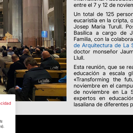
entre el 7 y 12 de
novie
Un total de 125 person
eucaristía en la cripta,
Josep Maria Turull. Po
Basílica a cargo de J
Familia, con la colabora
de Arquitectura de La S
doctor monseñor Jaume
Llull.
Esta reunión, que se rea
educación a escala g
«Transforming the fut
noviembre en el campus 
de noviembre en La S
expertos en educació
acidad
lasaliana de diferentes p
il
s).