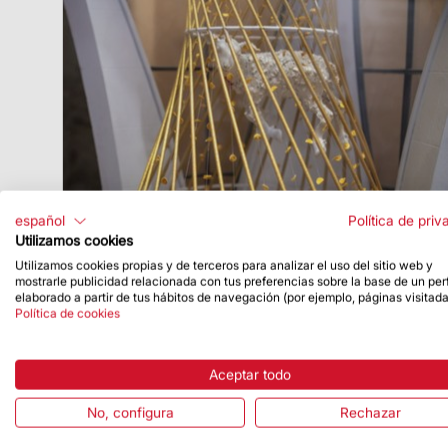
español
Política de priv
Utilizamos cookies
Utilizamos cookies propias y de terceros para analizar el uso del sitio web y
mostrarle publicidad relacionada con tus preferencias sobre la base de un perf
Fecha de publicación
11/04/25
elaborado a partir de tus hábitos de navegación (por ejemplo, páginas visitada
Política de cookies
La Casa de la Almoina inaugura una
exposición con las cinco propuestas
artísticas del Cordero de la torre de
Aceptar todo
Jesús
No, configura
Rechazar
Se podrá visitar haste el 9 de junio