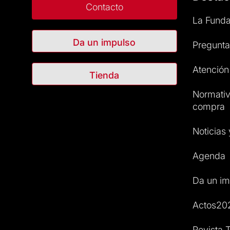
Contacto
La Funda
Da un impulso
Pregunta
Atención 
Tienda
Normativ
compra
Noticias
Agenda
Da un im
Actos20
Revista T