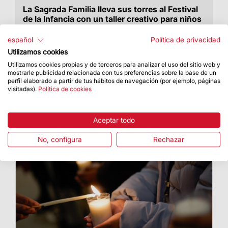
La Sagrada Familia lleva sus torres al Festival
de la Infancia con un taller creativo para niños
y niñas
español
Política de privacidad
Del 27 al 31 de diciembre, en el recinto de
Utilizamos cookies
Montjuïc de la Fira de Barcelona
Utilizamos cookies propias y de terceros para analizar el uso del sitio web y
mostrarle publicidad relacionada con tus preferencias sobre la base de un
perfil elaborado a partir de tus hábitos de navegación (por ejemplo, páginas
visitadas).
Política de cookies
Aceptar todo
No, configura
Rechazar