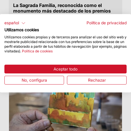
La Sagrada Familia, reconocida como el
monumento más destacado de los premios
Remarkable Venue Awards 2024
español
Política de privacidad
Unos premios anuales en reconocimiento de los
Utilizamos cookies
mejores museos y atracciones turísticas
Utilizamos cookies propias y de terceros para analizar el uso del sitio web y
mostrarle publicidad relacionada con tus preferencias sobre la base de un
perfil elaborado a partir de tus hábitos de navegación (por ejemplo, páginas
visitadas).
Política de cookies
Aceptar todo
No, configura
Rechazar