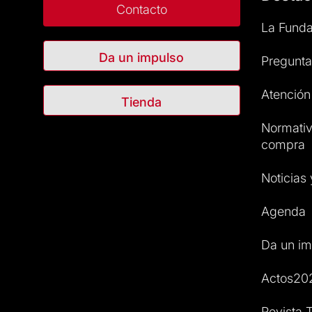
Contacto
La Funda
Da un impulso
Pregunta
Atención 
Tienda
Normativ
compra
Noticias
Agenda
Da un im
Actos20
Revista T