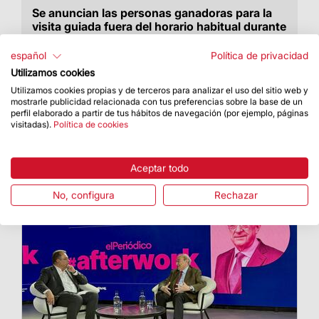
Se anuncian las personas ganadoras para la
visita guiada fuera del horario habitual durante
la víspera de Sant Jordi
español
Política de privacidad
Podrán descubrir la instalación audiovisual
Utilizamos cookies
«Llum primigènia»
Utilizamos cookies propias y de terceros para analizar el uso del sitio web y
mostrarle publicidad relacionada con tus preferencias sobre la base de un
perfil elaborado a partir de tus hábitos de navegación (por ejemplo, páginas
visitadas).
Política de cookies
Aceptar todo
No, configura
Rechazar