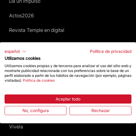
Da un impulso
Actos2026
Revista Temple en digital
Mapa Web
español
Política de privacidad
Utilizamos cookies
Actos 2026
Utilizamos cookies propias y de terceros para analizar el uso del sitio web y
mostrarle publicidad relacionada con tus preferencias sobre la base de un
Visita
perfil elaborado a partir de tus hábitos de navegación (por ejemplo, páginas
visitadas).
Política de cookies
Culto
Aceptar todo
Gaudí
No, configura
Rechazar
La Basílica
Vívela