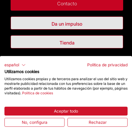
Contacto
Da un impulso
Tienda
Destacados
español
Política de privacidad
Utilizamos cookies
La Fundación
Utilizamos cookies propias y de terceros para analizar el uso del sitio web y
mostrarle publicidad relacionada con tus preferencias sobre la base de un
perfil elaborado a partir de tus hábitos de navegación (por ejemplo, páginas
Preguntas frecuentes
visitadas).
Política de cookies
Atención al Visitante
Aceptar todo
Normativa y condiciones de compra
No, configura
Rechazar