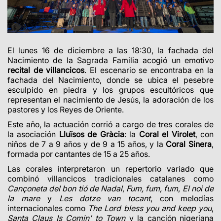
El lunes 16 de diciembre a las 18:30, la fachada del
Nacimiento de la Sagrada Familia acogió un emotivo
recital de villancicos
. El escenario se encontraba en la
fachada del Nacimiento, donde se ubica el pesebre
esculpido en piedra y los grupos escultóricos que
representan el nacimiento de Jesús, la adoración de los
pastores y los Reyes de Oriente.
Este año, la actuación corrió a cargo de tres corales de
la asociación
Lluïsos de Gràcia
: la
Coral el Virolet
, con
niños de 7 a 9 años y de 9 a 15 años, y la
Coral Sinera
,
formada por cantantes de 15 a 25 años.
Las corales interpretaron un repertorio variado que
combinó villancicos tradicionales catalanes como
Cançoneta del bon tió de Nadal
,
Fum, fum, fum
,
El noi de
la mare
y
Les dotze van tocant
, con melodías
internacionales como
The Lord bless you and keep you
,
Santa Claus Is Comin’ to Town
y la canción nigeriana