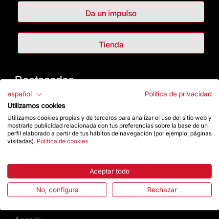
Da un impulso
Tienda
Destacados
español
Política de privacidad
La Fundación
Utilizamos cookies
Utilizamos cookies propias y de terceros para analizar el uso del sitio web y
Preguntas frecuentes
mostrarle publicidad relacionada con tus preferencias sobre la base de un
perfil elaborado a partir de tus hábitos de navegación (por ejemplo, páginas
visitadas).
Política de cookies
Atención al Visitante
Aceptar todo
Normativa y condiciones de compra
No, configura
Rechazar
Noticias y Actualidad