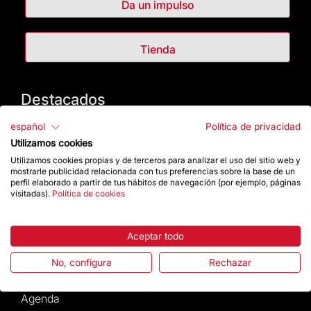
Da un impulso
Tienda
Destacados
español
Política de privacidad
La Fundación
Utilizamos cookies
Utilizamos cookies propias y de terceros para analizar el uso del sitio web y
Preguntas frecuentes
mostrarle publicidad relacionada con tus preferencias sobre la base de un
perfil elaborado a partir de tus hábitos de navegación (por ejemplo, páginas
visitadas).
Política de cookies
Atención al Visitante
Normativa y condiciones de compra
Aceptar todo
No, configura
Rechazar
Noticias y Actualidad
Agenda