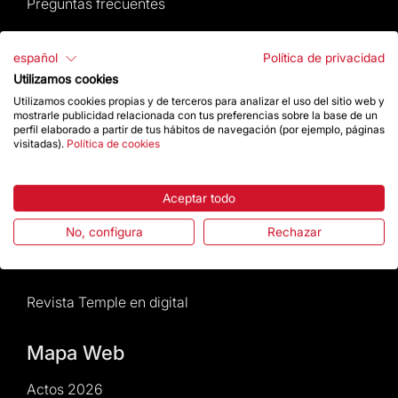
Preguntas frecuentes
Atención al Visitante
español
Política de privacidad
Utilizamos cookies
Normativa y condiciones de compra
Utilizamos cookies propias y de terceros para analizar el uso del sitio web y
mostrarle publicidad relacionada con tus preferencias sobre la base de un
Noticias y Actualidad
perfil elaborado a partir de tus hábitos de navegación (por ejemplo, páginas
visitadas).
Política de cookies
Agenda
Aceptar todo
Da un impulso
No, configura
Rechazar
Actos2026
Revista Temple en digital
Mapa Web
Actos 2026