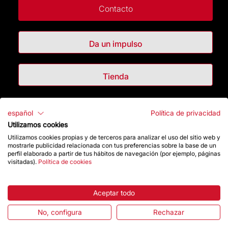
Contacto
Da un impulso
Tienda
Destacados
español
Política de privacidad
Utilizamos cookies
La Fundación
Utilizamos cookies propias y de terceros para analizar el uso del sitio web y
mostrarle publicidad relacionada con tus preferencias sobre la base de un
perfil elaborado a partir de tus hábitos de navegación (por ejemplo, páginas
Preguntas frecuentes
visitadas).
Política de cookies
Atención al Visitante
Aceptar todo
Normativa y condiciones de compra
No, configura
Rechazar