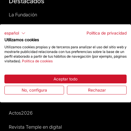
Destacados
La Fundación
Preguntas frecuentes
español
Política de privacidad
Utilizamos cookies
Atención al Visitante
Utilizamos cookies propias y de terceros para analizar el uso del sitio web y
mostrarle publicidad relacionada con tus preferencias sobre la base de un
Normativa y condiciones de compra
perfil elaborado a partir de tus hábitos de navegación (por ejemplo, páginas
visitadas).
Política de cookies
Noticias y Actualidad
Aceptar todo
Agenda
No, configura
Rechazar
Da un impulso
Actos2026
Revista Temple en digital