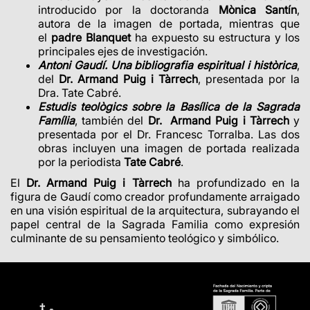
introducido por la doctoranda
Mònica Santín
,
autora de la imagen de portada, mientras que
el
padre Blanquet
ha expuesto su estructura y los
principales ejes de investigación.
Antoni Gaudí. Una bibliografia espiritual i històrica
,
del
Dr. Armand Puig i Tàrrech
, presentada por la
Dra. Tate Cabré.
Estudis teològics sobre la Basílica de la Sagrada
Família
, también del
Dr.
Armand Puig i Tàrrech
y
presentada por el Dr. Francesc Torralba. Las dos
obras incluyen una imagen de portada realizada
por la periodista
Tate Cabré
.
El
Dr.
Armand Puig i Tàrrech
ha profundizado en la
figura de Gaudí como creador profundamente arraigado
en una visión espiritual de la arquitectura, subrayando el
papel central de la Sagrada Familia como expresión
culminante de su pensamiento teológico y simbólico.