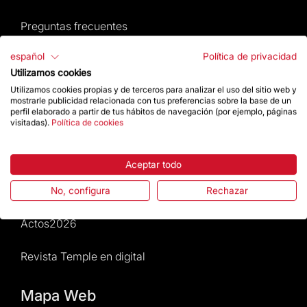
Preguntas frecuentes
español
Política de privacidad
Atención al Visitante
Utilizamos cookies
Utilizamos cookies propias y de terceros para analizar el uso del sitio web y
Normativa y condiciones de compra
mostrarle publicidad relacionada con tus preferencias sobre la base de un
perfil elaborado a partir de tus hábitos de navegación (por ejemplo, páginas
visitadas).
Política de cookies
Noticias y Actualidad
Agenda
Aceptar todo
Da un impulso
No, configura
Rechazar
Actos2026
Revista Temple en digital
Mapa Web