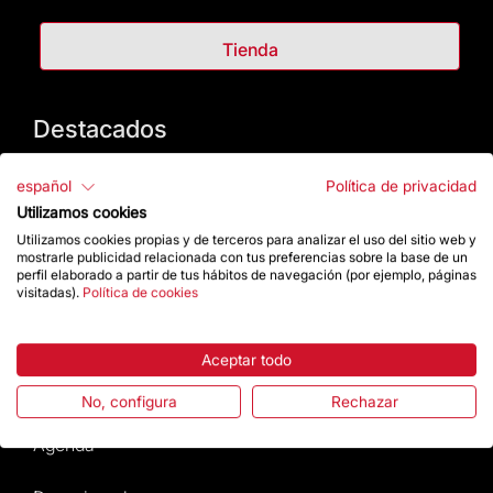
Tienda
Destacados
La Fundación
español
Política de privacidad
Utilizamos cookies
Preguntas frecuentes
Utilizamos cookies propias y de terceros para analizar el uso del sitio web y
mostrarle publicidad relacionada con tus preferencias sobre la base de un
perfil elaborado a partir de tus hábitos de navegación (por ejemplo, páginas
Atención al Visitante
visitadas).
Política de cookies
Normativa y condiciones de compra
Aceptar todo
Noticias y Actualidad
No, configura
Rechazar
Agenda