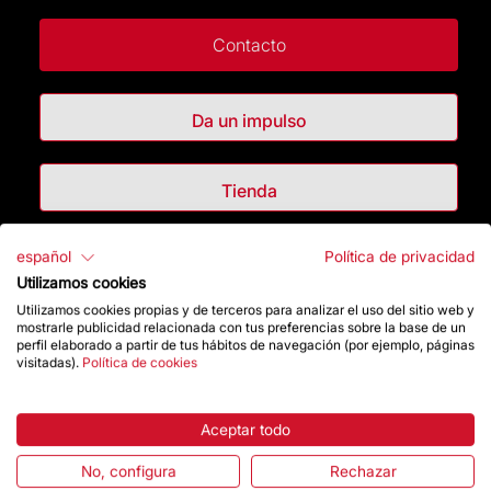
Contacto
Da un impulso
Tienda
español
Política de privacidad
Destacados
Utilizamos cookies
Utilizamos cookies propias y de terceros para analizar el uso del sitio web y
La Fundación
mostrarle publicidad relacionada con tus preferencias sobre la base de un
perfil elaborado a partir de tus hábitos de navegación (por ejemplo, páginas
visitadas).
Política de cookies
Preguntas frecuentes
Atención al Visitante
Aceptar todo
No, configura
Rechazar
Normativa y condiciones de compra