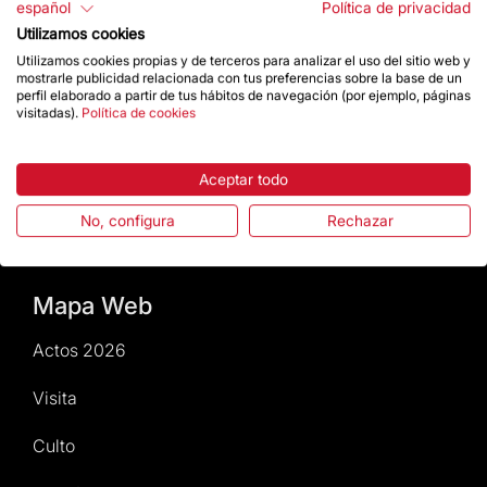
español
Política de privacidad
Noticias y Actualidad
Utilizamos cookies
Utilizamos cookies propias y de terceros para analizar el uso del sitio web y
mostrarle publicidad relacionada con tus preferencias sobre la base de un
Agenda
perfil elaborado a partir de tus hábitos de navegación (por ejemplo, páginas
visitadas).
Política de cookies
Da un impulso
Aceptar todo
Actos2026
No, configura
Rechazar
Revista Temple en digital
Mapa Web
Actos 2026
Visita
Culto