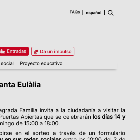
FAQs
Entradas
Da un impulso
 social
Proyecto educativo
anta Eulàlia
grada Familia invita a la ciudadanía a visitar la
 Puertas Abiertas que se celebrarán
los días 14 y
omingo de 15:00 a 18:00.
birse en el sorteo a través de un formulario
 y en sus redes sociales
entre las 10:00 del 2 de