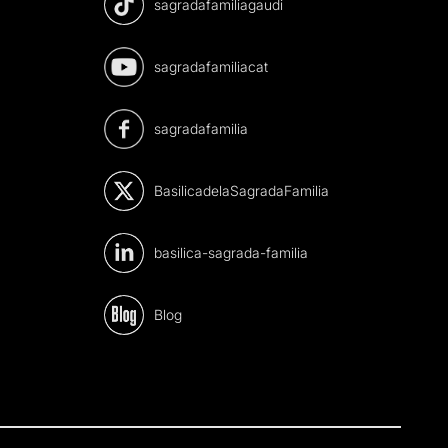
sagradafamiliagaudi
sagradafamiliacat
sagradafamilia
BasilicadelaSagradaFamilia
basilica-sagrada-familia
Blog