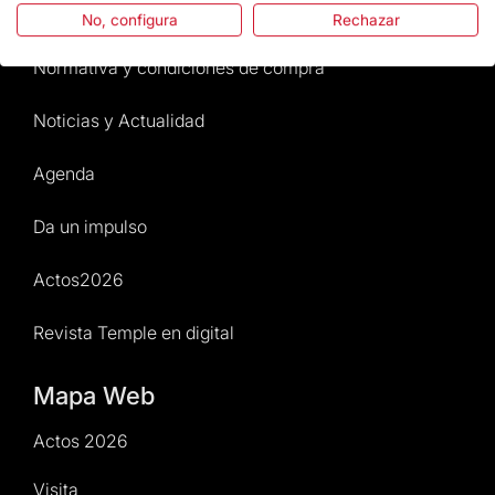
Atención al Visitante
No, configura
Rechazar
Normativa y condiciones de compra
Noticias y Actualidad
Agenda
Da un impulso
Actos2026
Revista Temple en digital
Mapa Web
Actos 2026
Visita