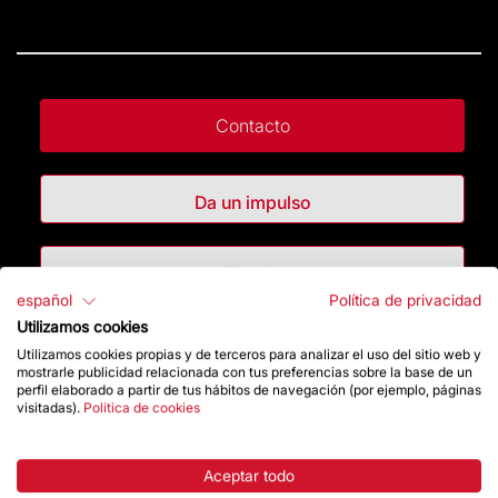
Contacto
Da un impulso
Tienda
español
Política de privacidad
Utilizamos cookies
Destacados
Utilizamos cookies propias y de terceros para analizar el uso del sitio web y
mostrarle publicidad relacionada con tus preferencias sobre la base de un
perfil elaborado a partir de tus hábitos de navegación (por ejemplo, páginas
La Fundación
visitadas).
Política de cookies
Preguntas frecuentes
Aceptar todo