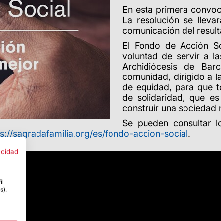
En esta primera convoc
La resolución se llev
comunicación del result
El Fondo de Acción So
voluntad de servir a l
Archidiócesis de Bar
comunidad, dirigido a la
de equidad, para que 
de solidaridad, que e
construir una sociedad 
Se pueden consultar lo
ps://sagradafamilia.org/es/fondo-accion-social
.
acidad
il
s).