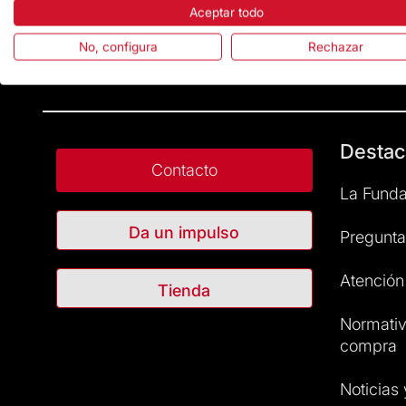
Aceptar todo
No, configura
Rechazar
Destac
Contacto
La Funda
Da un impulso
Pregunta
Atención 
Tienda
Normativ
compra
Noticias