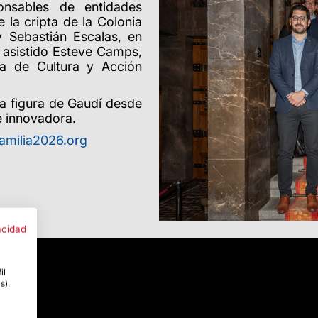
onsables de entidades
 la cripta de la Colonia
y Sebastián Escalas, en
 asistido Esteve Camps,
ra de Cultura y Acción
la figura de Gaudí desde
 e innovadora.
amilia2026.org
acidad
il
s).