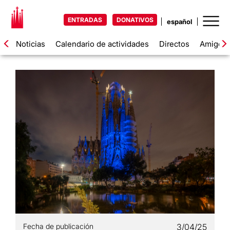
ENTRADAS
DONATIVOS
Noticias
Calendario de actividades
Directos
Amigos d
Fecha de publicación
3/04/25