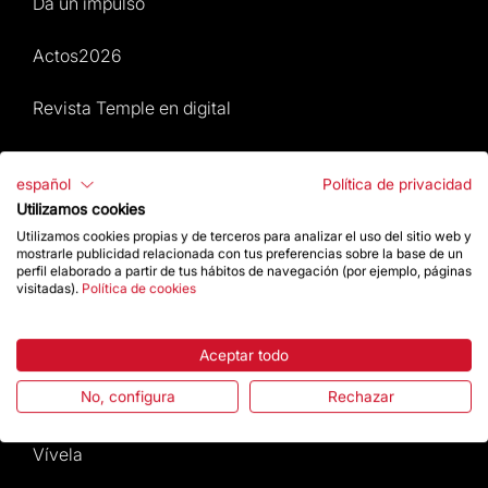
Da un impulso
Actos2026
Revista Temple en digital
Mapa Web
español
Política de privacidad
Utilizamos cookies
Actos 2026
Utilizamos cookies propias y de terceros para analizar el uso del sitio web y
mostrarle publicidad relacionada con tus preferencias sobre la base de un
Visita
perfil elaborado a partir de tus hábitos de navegación (por ejemplo, páginas
visitadas).
Política de cookies
Culto
Aceptar todo
Gaudí
No, configura
Rechazar
La Basílica
Vívela