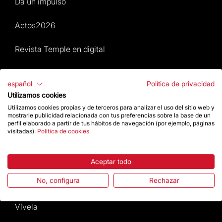
Da un impulso
Actos2026
Revista Temple en digital
Mapa Web
español
Política de privacidad
Utilizamos cookies
Actos 2026
Utilizamos cookies propias y de terceros para analizar el uso del sitio web y
mostrarle publicidad relacionada con tus preferencias sobre la base de un
Visita
perfil elaborado a partir de tus hábitos de navegación (por ejemplo, páginas
visitadas).
Política de cookies
Culto
Aceptar todo
Gaudí
No, configura
Rechazar
La Basílica
Vívela