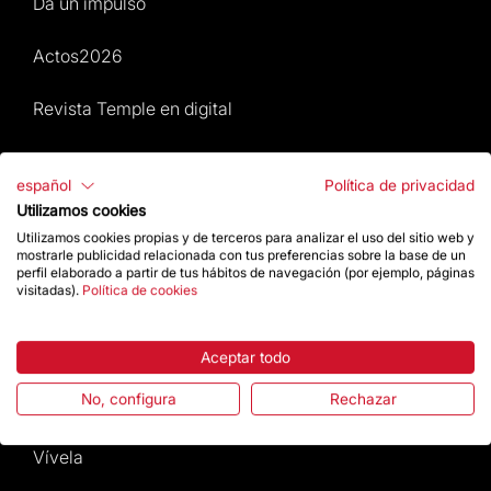
Da un impulso
Actos2026
Revista Temple en digital
Mapa Web
español
Política de privacidad
Utilizamos cookies
Actos 2026
Utilizamos cookies propias y de terceros para analizar el uso del sitio web y
mostrarle publicidad relacionada con tus preferencias sobre la base de un
Visita
perfil elaborado a partir de tus hábitos de navegación (por ejemplo, páginas
visitadas).
Política de cookies
Culto
Aceptar todo
Gaudí
No, configura
Rechazar
La Basílica
Vívela