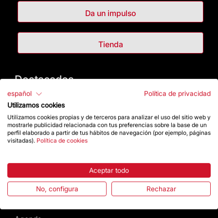
Da un impulso
Tienda
Destacados
español
Política de privacidad
La Fundación
Utilizamos cookies
Utilizamos cookies propias y de terceros para analizar el uso del sitio web y
Preguntas frecuentes
mostrarle publicidad relacionada con tus preferencias sobre la base de un
perfil elaborado a partir de tus hábitos de navegación (por ejemplo, páginas
visitadas).
Política de cookies
Atención al Visitante
Aceptar todo
Normativa y condiciones de compra
No, configura
Rechazar
Noticias y Actualidad