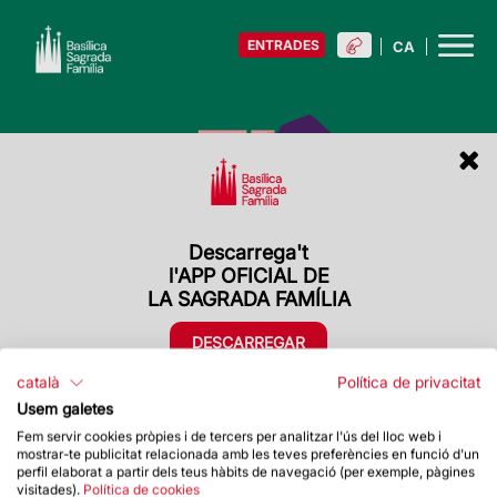
ENTRADES
Descarrega't
Descarrega't
l'APP OFICIAL DE
l'APP OFICIAL DE
LA SAGRADA FAMÍLIA
LA SAGRADA FAMÍLIA
DESCARREGAR
DESCARREGAR
català
Política de privacitat
Usem galetes
Fem servir cookies pròpies i de tercers per analitzar l'ús del lloc web i
mostrar-te publicitat relacionada amb les teves preferències en funció d'un
perfil elaborat a partir dels teus hàbits de navegació (per exemple, pàgines
visitades).
Política de cookies