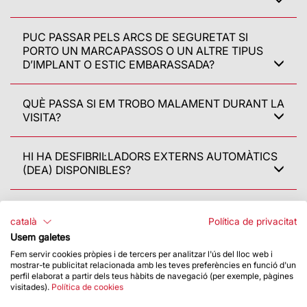
PUC PASSAR PELS ARCS DE SEGURETAT SI
PORTO UN MARCAPASSOS O UN ALTRE TIPUS
D’IMPLANT O ESTIC EMBARASSADA?
QUÈ PASSA SI EM TROBO MALAMENT DURANT LA
VISITA?
HI HA DESFIBRIL·LADORS EXTERNS AUTOMÀTICS
(DEA) DISPONIBLES?
Més informació
català
Política de privacitat
Usem galetes
ON PUC DIRIGIR-ME PER DEMANAR INFORMACIÓ?
Fem servir cookies pròpies i de tercers per analitzar l'ús del lloc web i
mostrar-te publicitat relacionada amb les teves preferències en funció d'un
perfil elaborat a partir dels teus hàbits de navegació (per exemple, pàgines
visitades).
Política de cookies