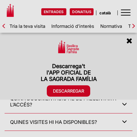
ENTRADES
DONATIUS
Tria la teva visita
Informació d’interès
Normativa
Tari
Entrades i visites
LES ENTRADES SON NOMINALS?
Descarrega't
l'APP OFICIAL DE
PUC CANVIAR LES DADES PERSONALS DE LES
LA SAGRADA FAMÍLIA
MEVES ENTRADES?
DESCARREGAR
QUINA DOCUMENTACIÓ HE DE PRESENTAR A
L’ACCÉS?
QUINES VISITES HI HA DISPONIBLES?