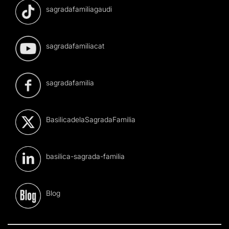
sagradafamiliagaudi
sagradafamiliacat
sagradafamilia
BasilicadelaSagradaFamilia
basilica-sagrada-familia
Blog