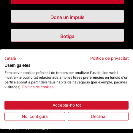
Dona un impuls
Botiga
Destacats
català
Política de privacitat
Usem galetes
La Fundació
Fem servir cookies pròpies i de tercers per analitzar l'ús del lloc web i
mostrar-te publicitat relacionada amb les teves preferències en funció d'un
perfil elaborat a partir dels teus hàbits de navegació (per exemple, pàgines
Preguntes freqüents
visitades).
Política de cookies
Atenció al Visitant
Accepta-ho tot
Normativa i condicions de compra
No, configura
Declina
Notícies i Actualitat