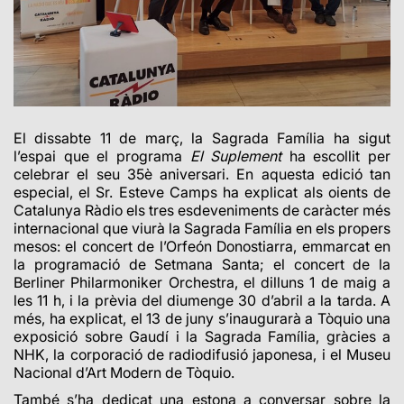
El dissabte 11 de març, la Sagrada Família ha sigut
l’espai que el programa
El Suplement
ha escollit per
celebrar el seu 35è aniversari. En aquesta edició tan
especial, el Sr. Esteve Camps ha explicat als oients de
Catalunya Ràdio els tres esdeveniments de caràcter més
internacional que viurà la Sagrada Família en els propers
mesos: el concert de l’Orfeón Donostiarra, emmarcat en
la programació de Setmana Santa; el concert de la
Berliner Philarmoniker Orchestra, el dilluns 1 de maig a
les 11 h, i la prèvia del diumenge 30 d’abril a la tarda. A
més, ha explicat, el 13 de juny s’inaugurarà a Tòquio una
exposició sobre Gaudí i la Sagrada Família, gràcies a
NHK, la corporació de radiodifusió japonesa, i el Museu
Nacional d’Art Modern de Tòquio.
També s’ha dedicat una estona a conversar sobre la