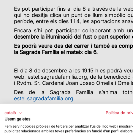
Es pot participar fins al dia 8 a través de la we
qui ho desitja clica un punt de llum simbòlic que
període, entre els dies 1 i 4, les aportacions an
Encara s’hi pot participar col·laborant amb u
desembre la il·luminació del fust o part superior 
Es podrà veure des del carrer i també es compa
la Sagrada Família el mateix dia 6.
El dia 8 de desembre a les 19.15 h es podrà veur
web, estel.sagradafamilia.org, de la benedicció
i Rvdm. Sr. Cardenal Joan Josep Omella i Omella i
Des de la Sagrada Família s’anima toth
estel.sagradafamilia.org
.
català
Política de pri
Usem galetes
Fem servir cookies pròpies i de tercers per analitzar l'ús del lloc web i mostrar
publicitat relacionada amb les teves preferències en funció d'un perfil elabora