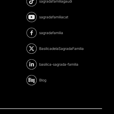
sagradafamiliagaudi
sagradafamiliacat
sagradafamilia
BasilicadelaSagradaFamilia
basilica-sagrada-familia
Blog