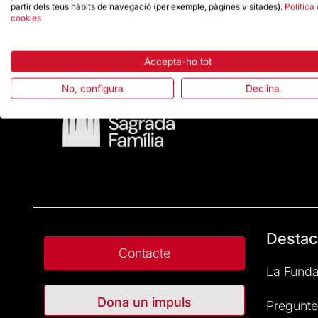
partir dels teus hàbits de navegació (per exemple, pàgines visitades).
Política
cookies
Accepta-ho tot
No, configura
Declina
Destac
Contacte
La Funda
Dona un impuls
Pregunte