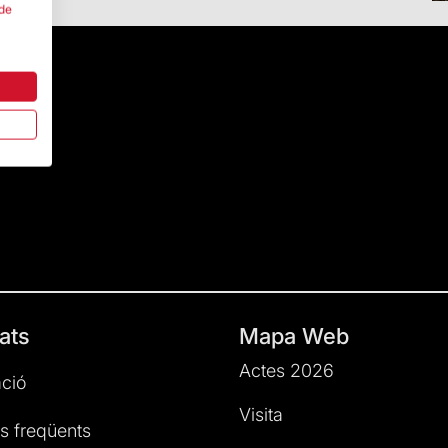
 de
ats
Mapa Web
Actes 2026
ció
Visita
s freqüents