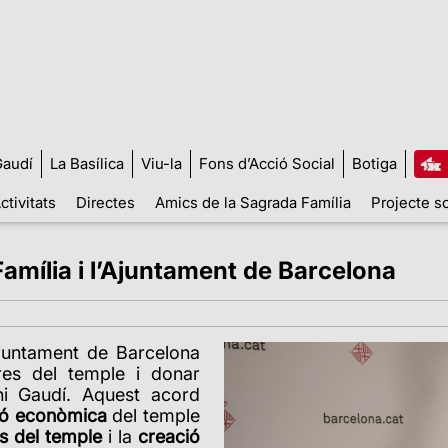
audí
La Basílica
Viu-la
Fons d’Acció Social
Botiga
ctivitats
Directes
Amics de la Sagrada Família
Projecte so
Família i l’Ajuntament de Barcelona
’Ajuntament de Barcelona
res del temple i donar
oni Gaudí. Aquest acord
ió econòmica
del temple
os del temple
i la
creació