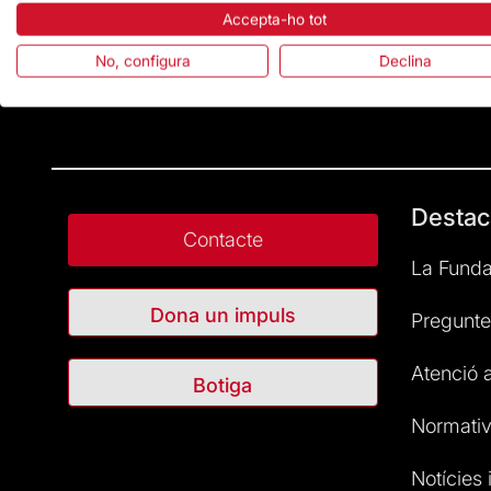
Accepta-ho tot
No, configura
Declina
Destac
Contacte
La Funda
Dona un impuls
Pregunte
Atenció a
Botiga
Normativ
Notícies i