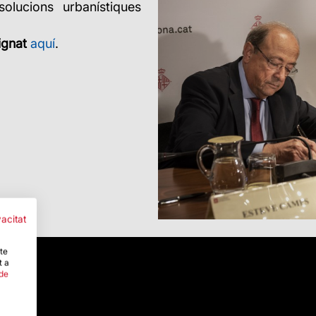
olucions urbanístiques
ignat
aquí
.
vacitat
-te
t a
 de