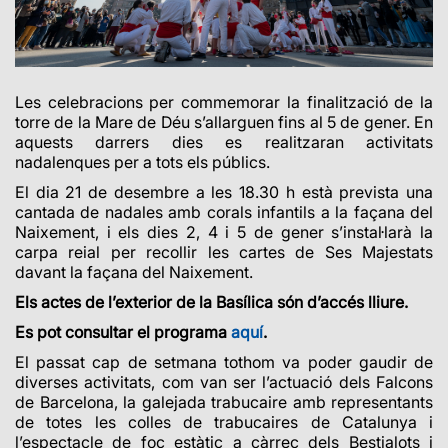
Les celebracions per commemorar la finalització de la
torre de la Mare de Déu s’allarguen fins al 5 de gener. En
aquests darrers dies es realitzaran activitats
nadalenques per a tots els públics.
El dia 21 de desembre a les 18.30 h està prevista una
cantada de nadales amb corals infantils a la façana del
Naixement, i els dies 2, 4 i 5 de gener s’instal·larà la
carpa reial per recollir les cartes de Ses Majestats
davant la façana del Naixement.
Els actes de l’exterior de la Basílica són d’accés lliure.
Es pot consultar el programa
aquí
.
El passat cap de setmana tothom va poder gaudir de
diverses activitats, com van ser l’actuació dels Falcons
de Barcelona, la galejada trabucaire amb representants
de totes les colles de trabucaires de Catalunya i
l’espectacle de foc estàtic a càrrec dels Bestialots i