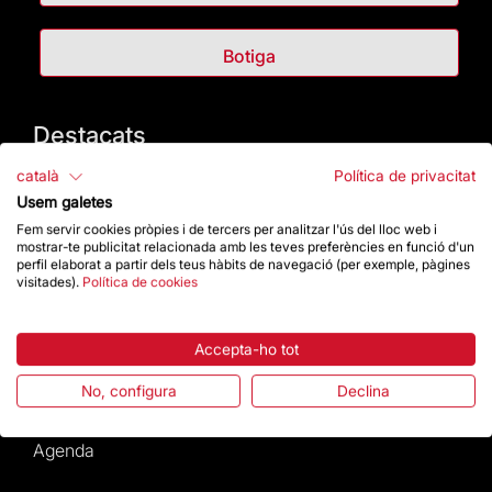
Botiga
Destacats
català
Política de privacitat
La Fundació
Usem galetes
Fem servir cookies pròpies i de tercers per analitzar l'ús del lloc web i
Preguntes freqüents
mostrar-te publicitat relacionada amb les teves preferències en funció d'un
perfil elaborat a partir dels teus hàbits de navegació (per exemple, pàgines
visitades).
Política de cookies
Atenció al Visitant
Normativa i condicions de compra
Accepta-ho tot
No, configura
Declina
Notícies i Actualitat
Agenda