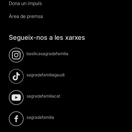
Dona un impuls
Àrea de premsa
Segueix-nos a les xarxes
basilicasagradafamilia
sagradafamiliagaudi
sagradafamiliacat
sagradafamilia