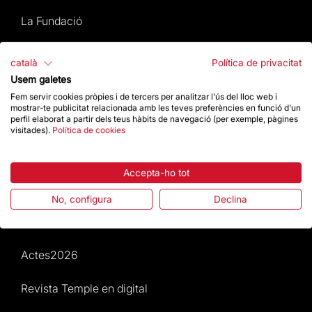
La Fundació
Preguntes freqüents
català
Política de privacitat
Usem galetes
Atenció al Visitant
Fem servir cookies pròpies i de tercers per analitzar l'ús del lloc web i
mostrar-te publicitat relacionada amb les teves preferències en funció d'un
perfil elaborat a partir dels teus hàbits de navegació (per exemple, pàgines
Normativa i condicions de compra
visitades).
Política de cookies
Notícies i Actualitat
Accepta-ho tot
Agenda
No, configura
Declina
Dona un impuls
Actes2026
Revista Temple en digital