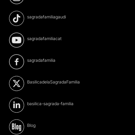
sagradafamiliagaudi
sagradafamiliacat
sagradafamilia
BasilicadelaSagradaFamilia
basilica-sagrada-familia
Blog