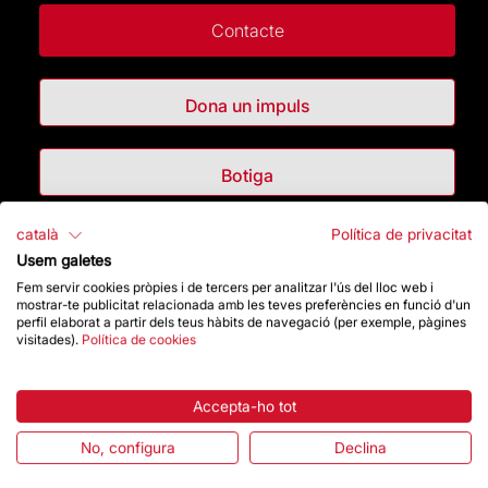
Contacte
Dona un impuls
Botiga
català
Política de privacitat
Destacats
Usem galetes
Fem servir cookies pròpies i de tercers per analitzar l'ús del lloc web i
La Fundació
mostrar-te publicitat relacionada amb les teves preferències en funció d'un
perfil elaborat a partir dels teus hàbits de navegació (per exemple, pàgines
visitades).
Política de cookies
Preguntes freqüents
Accepta-ho tot
Atenció al Visitant
No, configura
Declina
Normativa i condicions de compra