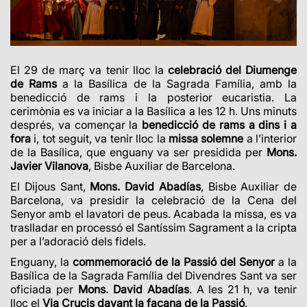
El 29 de març va tenir lloc la
celebració del Diumenge
de Rams
a la Basílica de la Sagrada Família, amb la
benedicció de rams i la posterior eucaristia. La
cerimònia es va iniciar a la Basílica a les 12 h. Uns minuts
després, va començar la
benedicció de rams a dins i a
fora
i, tot seguit, va tenir lloc la
missa solemne
a l’interior
de la Basílica, que enguany va ser presidida per
Mons.
Javier Vilanova
, Bisbe Auxiliar de Barcelona.
El Dijous Sant,
Mons. David Abadías
,
Bisbe Auxiliar de
Barcelona, va presidir la celebració de la Cena del
Senyor
amb el lavatori de peus. Acabada la missa, es va
traslladar en processó el Santíssim Sagrament a la cripta
per a l’adoració dels fidels.
Enguany, la
commemoració de la Passió del Senyor
a la
Basílica de la Sagrada Família del Divendres Sant va ser
oficiada per
Mons. David Abadías
. A les 21 h, va tenir
lloc el
Via Crucis davant la façana de la Passió
.