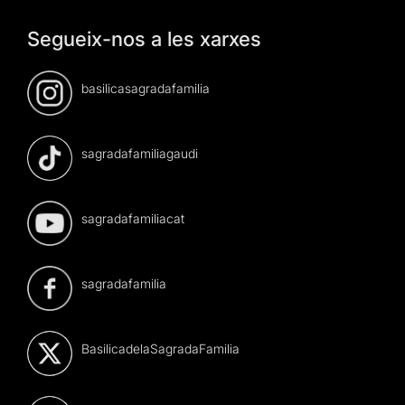
Segueix-nos a les xarxes
basilicasagradafamilia
sagradafamiliagaudi
sagradafamiliacat
sagradafamilia
BasilicadelaSagradaFamilia