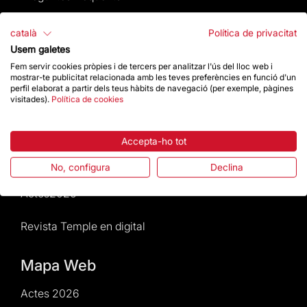
Atenció al Visitant
català
Política de privacitat
Usem galetes
Normativa i condicions de compra
Fem servir cookies pròpies i de tercers per analitzar l'ús del lloc web i
mostrar-te publicitat relacionada amb les teves preferències en funció d'un
perfil elaborat a partir dels teus hàbits de navegació (per exemple, pàgines
Notícies i Actualitat
visitades).
Política de cookies
Agenda
Accepta-ho tot
Dona un impuls
No, configura
Declina
Actes2026
Revista Temple en digital
Mapa Web
Actes 2026