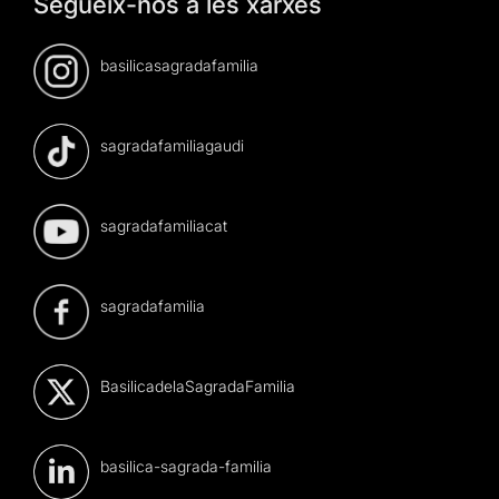
Segueix-nos a les xarxes
basilicasagradafamilia
sagradafamiliagaudi
sagradafamiliacat
sagradafamilia
BasilicadelaSagradaFamilia
basilica-sagrada-familia