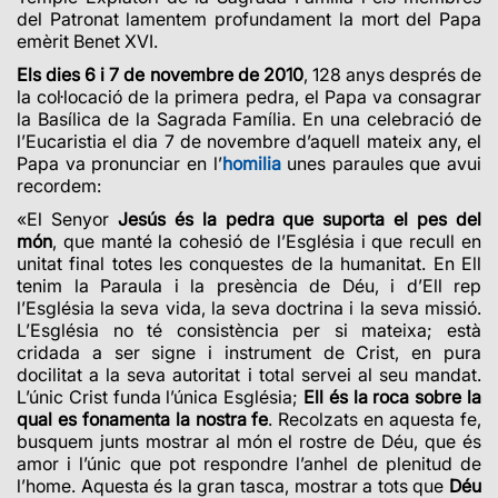
del Patronat lamentem profundament la mort del Papa
emèrit Benet XVI.
E
ls
dies 6 i 7 de novembre de 2010
, 128 anys després de
la col·locació de la primera pedra, el Papa va consagrar
la Basílica de la Sagrada Família. En una celebració de
l’Eucaristia el dia 7 de novembre d’aquell mateix any, el
Papa va pronunciar en l’
homili
a
unes paraules que avui
recordem:
«El Senyor
Jesús és la pedra que suporta el pes del
món
, que manté la cohesió de l’Església i que recull en
unitat final totes les conquestes de la humanitat. En Ell
tenim la Paraula i la presència de Déu, i d’Ell rep
l’Església la seva vida, la seva doctrina i la seva missió.
L’Església no té consistència per si mateixa; està
cridada a ser signe i instrument de Crist, en pura
docilitat a la seva autoritat i total servei al seu mandat.
L’únic Crist funda l’única Església;
Ell és la roca sobre la
qual es fonamenta la nostra fe
. Recolzats en aquesta fe,
busquem junts mostrar al món el rostre de Déu, que és
amor i l’únic que pot respondre l’anhel de plenitud de
l’home. Aquesta és la gran tasca, mostrar a tots que
Déu