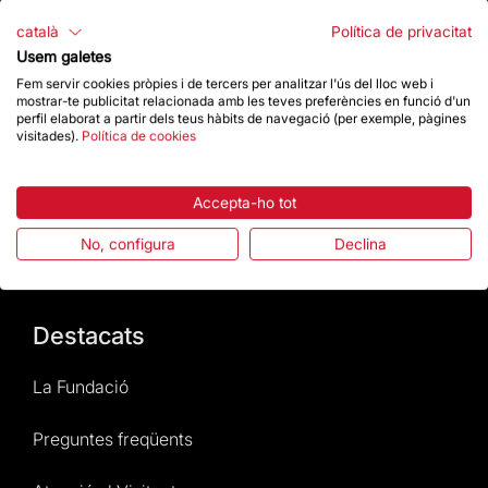
català
Política de privacitat
Usem galetes
Fem servir cookies pròpies i de tercers per analitzar l'ús del lloc web i
mostrar-te publicitat relacionada amb les teves preferències en funció d'un
Contacte
perfil elaborat a partir dels teus hàbits de navegació (per exemple, pàgines
visitades).
Política de cookies
Dona un impuls
Accepta-ho tot
No, configura
Declina
Botiga
Destacats
La Fundació
Preguntes freqüents