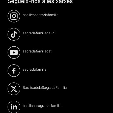
Segueix-nos a les xarxes
basilicasagradafamilia
sagradafamiliagaudi
sagradafamiliacat
sagradafamilia
BasilicadelaSagradaFamilia
basilica-sagrada-familia