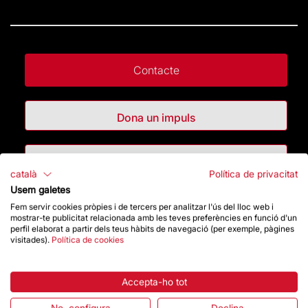
Contacte
Dona un impuls
Botiga
català
Política de privacitat
Usem galetes
Fem servir cookies pròpies i de tercers per analitzar l'ús del lloc web i
Destacats
mostrar-te publicitat relacionada amb les teves preferències en funció d'un
perfil elaborat a partir dels teus hàbits de navegació (per exemple, pàgines
visitades).
Política de cookies
La Fundació
Preguntes freqüents
Accepta-ho tot