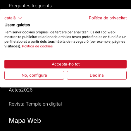
Preguntes freqüents
català
Política de privacitat
Atenció al Visitant
Usem galetes
Fem servir cookies pròpies i de tercers per analitzar l'ús del lloc web i
Normativa i condicions de compra
mostrar-te publicitat relacionada amb les teves preferències en funció d'un
perfil elaborat a partir dels teus hàbits de navegació (per exemple, pàgines
visitades).
Política de cookies
Notícies i Actualitat
Agenda
Accepta-ho tot
No, configura
Declina
Dona un impuls
Actes2026
Revista Temple en digital
Mapa Web