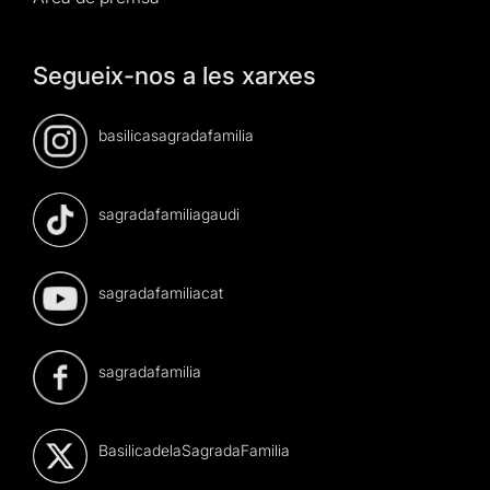
Segueix-nos a les xarxes
basilicasagradafamilia
sagradafamiliagaudi
sagradafamiliacat
sagradafamilia
BasilicadelaSagradaFamilia