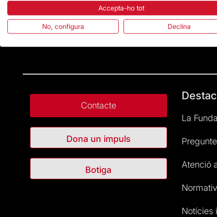
Accepta-ho tot
No, configura
Declina
Destac
Contacte
La Funda
Dona un impuls
Pregunte
Atenció a
Botiga
Normativ
Notícies i