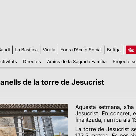
audí
La Basílica
Viu-la
Fons d’Acció Social
Botiga
ctivitats
Directes
Amics de la Sagrada Família
Projecte so
panells de la torre de Jesucrist
Aquesta setmana, s’ha c
Jesucrist. En concret, 
finalitzada, i arriba als 
La torre de Jesucrist se
172,5 metres. És per ai