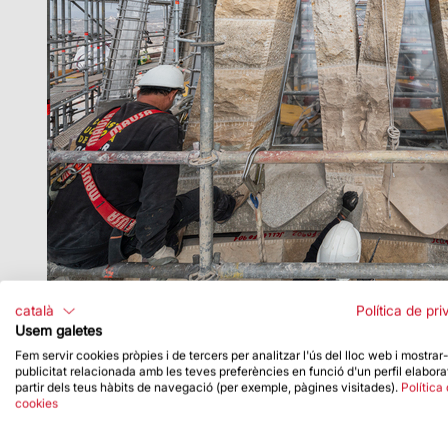
català
Política de pri
Usem galetes
Fem servir cookies pròpies i de tercers per analitzar l'ús del lloc web i mostrar
publicitat relacionada amb les teves preferències en funció d'un perfil elabora
partir dels teus hàbits de navegació (per exemple, pàgines visitades).
Política
cookies