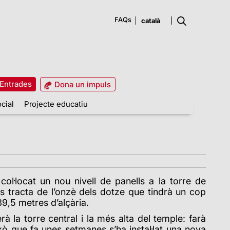
FAQs
Entrades
Dona un impuls
cial
Projecte educatiu
ol·locat un nou nivell de panells a la torre de
es tracta de l’onzè dels dotze que tindrà un cop
139,5 metres d’alçària.
rà la torre central i la més alta del temple: farà
xò que fa unes setmanes s’ha instal·lat una nova