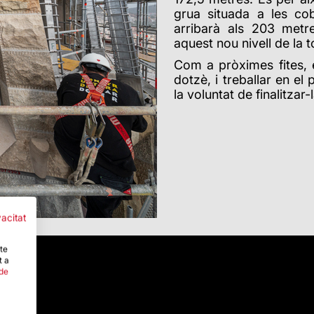
grua situada a les c
arribarà als 203 metr
aquest nou nivell de la t
Com a pròximes fites, el
dotzè, i treballar en el
la voluntat de finalitzar-
vacitat
-te
t a
 de