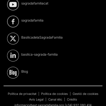
sagradafamiliacat
sagradafamilia
BasilicadelaSagradaFamilia
basilica-sagrada-familia
Blog
Política de privacitat
|
Política de cookies
|
Gestió de cookies
Avís Legal
|
Canal ètic
|
Crèdits
informacio@ext.sagradafamilia.org
(+34) 932 080 414