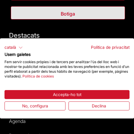
Botiga
Destacats
català
Política de privacitat
La Fundació
Usem galetes
Fem servir cookies pròpies i de tercers per analitzar l'ús del lloc web i
Preguntes freqüents
mostrar-te publicitat relacionada amb les teves preferències en funció d'un
perfil elaborat a partir dels teus hàbits de navegació (per exemple, pàgines
visitades).
Política de cookies
Atenció al Visitant
Normativa i condicions de compra
Accepta-ho tot
No, configura
Declina
Notícies i Actualitat
Agenda