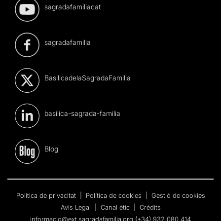
sagradafamiliacat
sagradafamilia
BasilicadelaSagradaFamilia
basilica-sagrada-familia
Blog
Política de privacitat
|
Política de cookies
|
Gestió de cookies
Avís Legal
|
Canal ètic
|
Crèdits
informacio@ext.sagradafamilia.org
(+34) 932 080 414