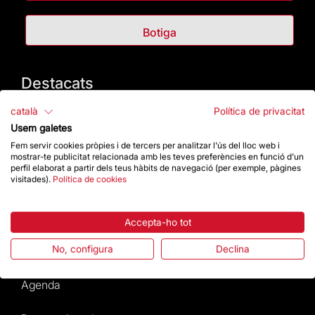
Botiga
Destacats
català
Política de privacitat
La Fundació
Usem galetes
Fem servir cookies pròpies i de tercers per analitzar l'ús del lloc web i
Preguntes freqüents
mostrar-te publicitat relacionada amb les teves preferències en funció d'un
perfil elaborat a partir dels teus hàbits de navegació (per exemple, pàgines
visitades).
Política de cookies
Atenció al Visitant
Normativa i condicions de compra
Accepta-ho tot
No, configura
Declina
Notícies i Actualitat
Agenda