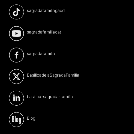
sagradafamiliagaudi
sagradafamiliacat
sagradafamilia
BasilicadelaSagradaFamilia
basilica-sagrada-familia
Blog