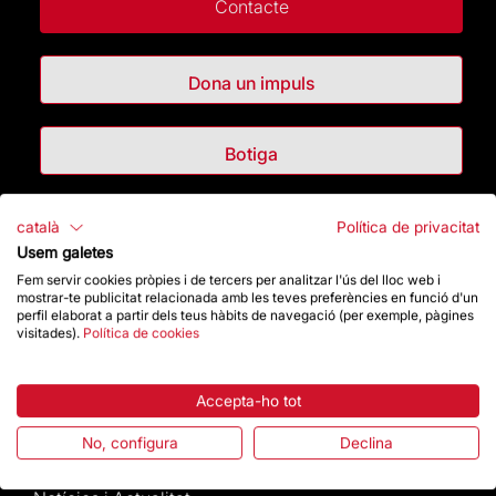
Contacte
Dona un impuls
Botiga
català
Política de privacitat
Destacats
Usem galetes
Fem servir cookies pròpies i de tercers per analitzar l'ús del lloc web i
La Fundació
mostrar-te publicitat relacionada amb les teves preferències en funció d'un
perfil elaborat a partir dels teus hàbits de navegació (per exemple, pàgines
visitades).
Política de cookies
Preguntes freqüents
Atenció al Visitant
Accepta-ho tot
Normativa i condicions de compra
No, configura
Declina