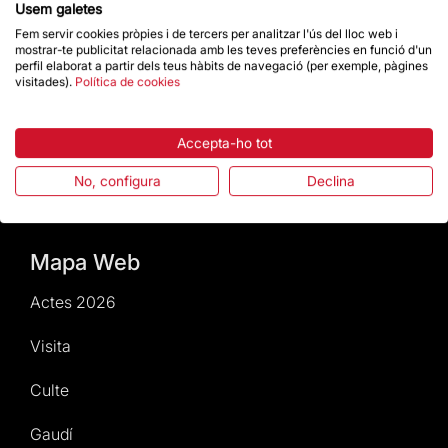
Usem galetes
Notícies i Actualitat
Fem servir cookies pròpies i de tercers per analitzar l'ús del lloc web i
mostrar-te publicitat relacionada amb les teves preferències en funció d'un
Agenda
perfil elaborat a partir dels teus hàbits de navegació (per exemple, pàgines
visitades).
Política de cookies
Dona un impuls
Accepta-ho tot
Actes2026
No, configura
Declina
Revista Temple en digital
Mapa Web
Actes 2026
Visita
Culte
Gaudí