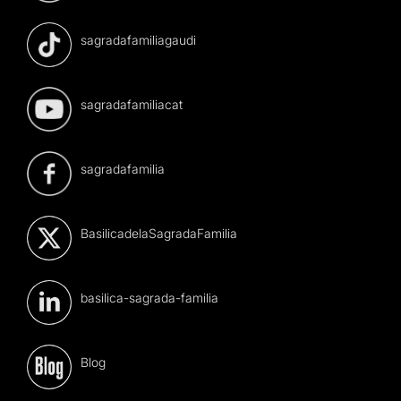
sagradafamiliagaudi
sagradafamiliacat
sagradafamilia
BasilicadelaSagradaFamilia
basilica-sagrada-familia
Blog