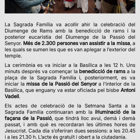
La Sagrada Família va acollir ahir la celebració del
Diumenge de Rams amb la benedicció de rams i la
posterior eucaristia del Diumenge de la Passió del
Senyor.
Més de 2.300 persones van assistir a la missa
, a
les quals se sumen les que es van aplegar a l’exterior del
temple.
La cerimònia es va iniciar a la Basílica a les 12 h. Uns
minuts després va començar la
benedicció de rams
a la
plaça de la Sagrada Família i, posteriorment, es va
iniciar la
missa de la Passió del Senyor
a l’interior de la
Basílica, que enguany va estar oficiada pel bisbe
Antoni
Vadell
.
Els actes de celebració de la Setmana Santa a la
Sagrada Família continuaran amb la
il·luminació de la
façana de la Passió
, que tindrà lloc avui, demà i demà
passat, i amb què es recordaran les últimes hores de
Jesucrist. Cada dia s’oferiran dues sessions: a les 20.45
i a les 21.30 h. L’acte és gratuït i obert a la ciutadania.