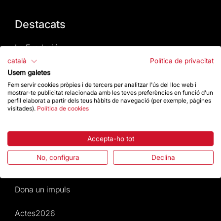
Destacats
La Fundació
català
Política de privacitat
Preguntes freqüents
Usem galetes
Fem servir cookies pròpies i de tercers per analitzar l'ús del lloc web i
mostrar-te publicitat relacionada amb les teves preferències en funció d'un
Atenció al Visitant
perfil elaborat a partir dels teus hàbits de navegació (per exemple, pàgines
visitades).
Política de cookies
Normativa i condicions de compra
Accepta-ho tot
Notícies i Actualitat
No, configura
Declina
Agenda
Dona un impuls
Actes2026