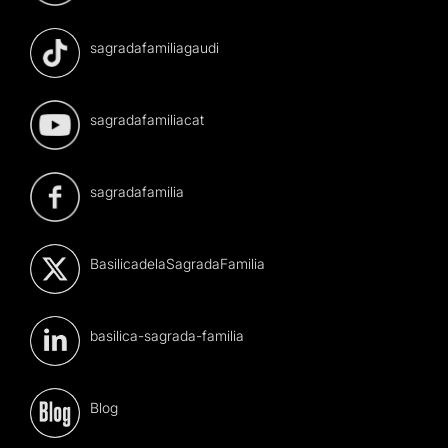
sagradafamiliagaudi
sagradafamiliacat
sagradafamilia
BasilicadelaSagradaFamilia
basilica-sagrada-familia
Blog