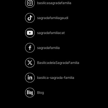
basilicasagradafamilia
sagradafamiliagaudi
sagradafamiliacat
sagradafamilia
BasilicadelaSagradaFamilia
basilica-sagrada-familia
Blog