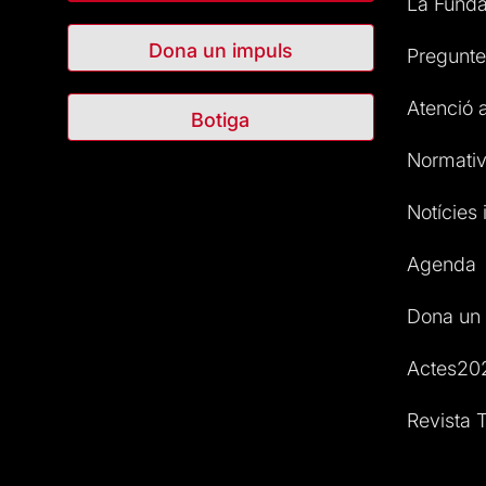
La Funda
Dona un impuls
Pregunte
Atenció a
Botiga
Normativ
Notícies i
Agenda
Dona un 
Actes20
Revista T