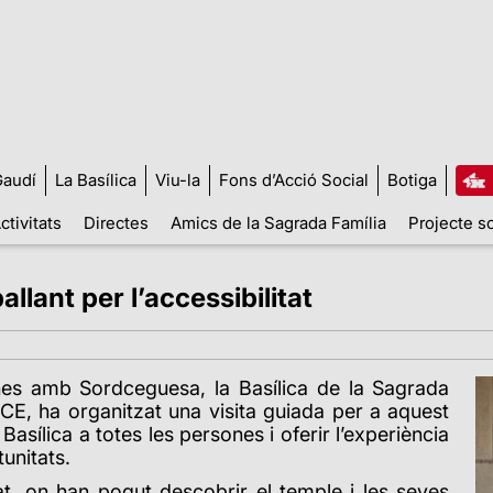
audí
La Basílica
Viu-la
Fons d’Acció Social
Botiga
ctivitats
Directes
Amics de la Sagrada Família
Projecte so
llant per l’accessibilitat
nes amb Sordceguesa, la Basílica de la Sagrada
CE, ha organitzat una visita guiada per a aquest
 Basílica a totes les persones i oferir l’experiència
unitats.
t, on han pogut descobrir el temple i les seves