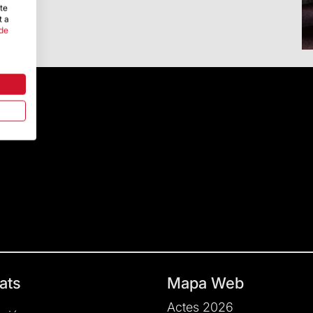
-te
t a
 de
ats
Mapa Web
Actes 2026