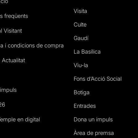
ció
Visita
s freqüents
Culte
l Visitant
Gaudí
a i condicions de compra
La Basílica
 Actualitat
Viu-la
Fons d’Acció Social
impuls
Botiga
26
Entrades
emple en digital
Dona un impuls
Àrea de premsa