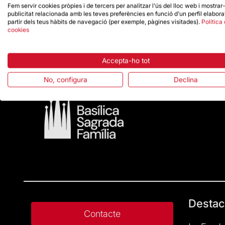
Fem servir cookies pròpies i de tercers per analitzar l'ús del lloc web i mostrar
publicitat relacionada amb les teves preferències en funció d'un perfil elabora
partir dels teus hàbits de navegació (per exemple, pàgines visitades).
Política
cookies
Accepta-ho tot
No, configura
Declina
Destac
Contacte