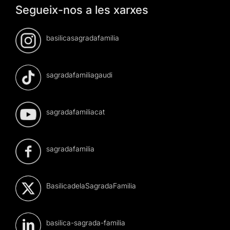
Segueix-nos a les xarxes
basilicasagradafamilia
sagradafamiliagaudi
sagradafamiliacat
sagradafamilia
BasilicadelaSagradaFamilia
basilica-sagrada-familia