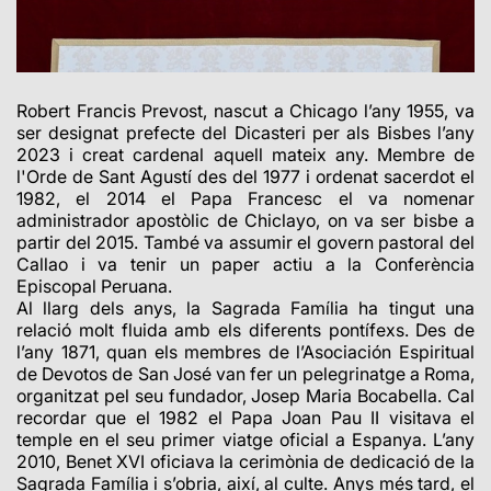
Robert Francis Prevost, nascut a Chicago l’any 1955, va
ser designat prefecte del Dicasteri per als Bisbes l’any
2023 i creat cardenal aquell mateix any. Membre de
l'Orde de Sant Agustí des del 1977 i ordenat sacerdot el
1982, el 2014 el Papa Francesc el va nomenar
administrador apostòlic de Chiclayo, on va ser bisbe a
partir del 2015. També va assumir el govern pastoral del
Callao i va tenir un paper actiu a la Conferència
Episcopal Peruana.
Al llarg dels anys, la Sagrada Família ha tingut una
relació molt fluida amb els diferents pontífexs. Des de
l’any 1871, quan els membres de l’Asociación Espiritual
de Devotos de San José van fer un pelegrinatge a Roma,
organitzat pel seu fundador, Josep Maria Bocabella. Cal
recordar que el 1982 el Papa Joan Pau II visitava el
temple en el seu primer viatge oficial a Espanya. L’any
2010, Benet XVI oficiava la cerimònia de dedicació de la
Sagrada Família i s’obria, així, al culte. Anys més tard, el