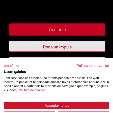
Contacte
Dona un impuls
Botiga
català
Política de privacitat
Usem galetes
Fem servir cookies pròpies i de tercers per analitzar l'ús del lloc web i
Destacats
mostrar-te publicitat relacionada amb les teves preferències en funció d'un
perfil elaborat a partir dels teus hàbits de navegació (per exemple, pàgines
visitades).
Política de cookies
La Fundació
Preguntes freqüents
Accepta-ho tot