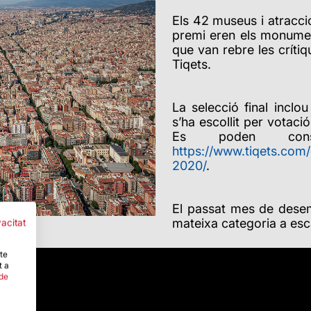
Els 42 museus i atracci
premi eren els monumen
que van rebre les crítiq
Tiqets.
La selecció final inclo
s’ha escollit per vota
Es poden cons
https://www.tiqets.com
2020/
.
El passat mes de desem
mateixa categoria a esc
vacitat
-te
t a
 de