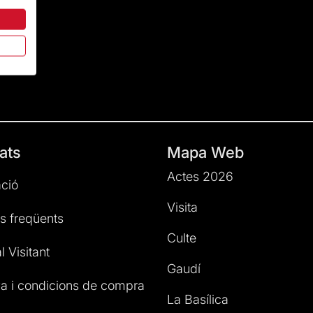
ats
Mapa Web
Actes 2026
ció
Visita
s freqüents
Culte
l Visitant
Gaudí
a i condicions de compra
La Basílica