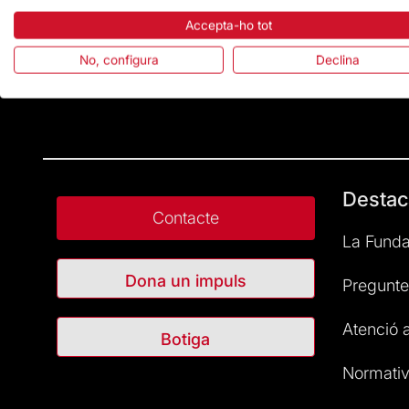
Accepta-ho tot
No, configura
Declina
Destac
Contacte
La Funda
Dona un impuls
Pregunte
Atenció a
Botiga
Normativ