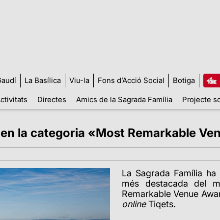
audí
La Basílica
Viu-la
Fons d’Acció Social
Botiga
ctivitats
Directes
Amics de la Sagrada Família
Projecte so
 en la categoria «Most Remarkable Ve
La Sagrada Família ha 
més destacada del m
Remarkable Venue Award
online
Tiqets.