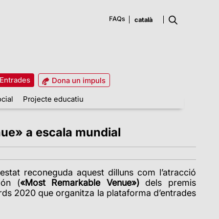
FAQs
Entrades
Dona un impuls
cial
Projecte educatiu
nue» a escala mundial
estat reconeguda aquest dilluns com l’atracció
ón (
«Most Remarkable Venue»)
dels premis
s 2020 que organitza la plataforma d’entrades