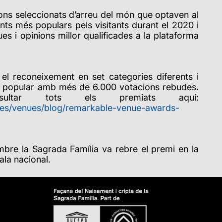
ons seleccionats d’arreu del món que optaven al
ts més populars pels visitants durant el 2020 i
ues i opinions millor qualificades a la plataforma
u el reconeixement en set categories diferents i
ció popular amb més de 6.000 votacions rebudes.
ultar tots els premiats aquí:
/es/venues/blog/remarkable-venue-awards-
bre la Sagrada Família va rebre el premi en la
ala nacional.